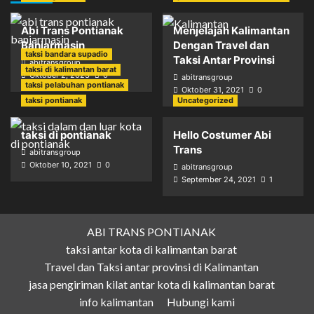
Abi Trans Pontianak
Menjelajah Kalimantan
Banjarmasin
Dengan Travel dan
taksi bandara supadio
Taksi Antar Provinsi
abitransgroup
taksi di kalimantan barat
Oktober 2, 2023
0
abitransgroup
taksi pelabuhan pontianak
Oktober 31, 2021
0
taksi pontianak
Uncategorized
taksi di pontianak
Hello Costumer Abi
Trans
abitransgroup
Oktober 10, 2021
0
abitransgroup
September 24, 2021
1
ABI TRANS PONTIANAK
taksi antar kota di kalimantan barat
Travel dan Taksi antar provinsi di Kalimantan
jasa pengiriman kilat antar kota di kalimantan barat
info kalimantan
Hubungi kami